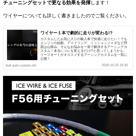
チューニングセットで更なる効果を発揮
します！
ワイヤーについても詳しく書きましたのでご覧ください。
ワイヤー１本で劇的に走りが変わる!?
カスタムしたお気に入りの輸入車で快適に走りたい！でも
エンジンの始動、アイドリング、ミッションジャダなど問
題は山積み。そんなお悩みを一発で解決するアーシングカ
スタム！本当にコレを変えるだけ!?と思ってしまうかも。
リーフオートがオススメするアーシングカスタムを一気に
公開！
2020-10-25 16:35
leaf-auto-custom.net