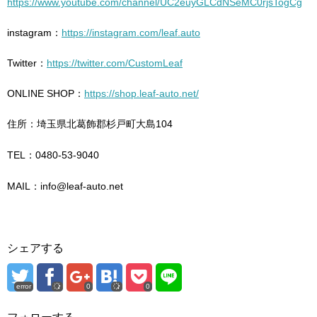
https://www.youtube.com/channel/UC2euyGLCdNSeMC0rjsTogCg
instagram：
https://instagram.com/leaf.auto
Twitter：
https://twitter.com/CustomLeaf
ONLINE SHOP：
https://shop.leaf-auto.net/
住所：埼玉県北葛飾郡杉戸町大島104
TEL：0480-53-9040
MAIL：info@leaf-auto.net
シェアする
error
0
0